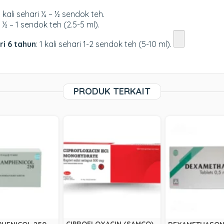
 1 kali sehari ¼ – ½ sendok teh.
ri ½ – 1 sendok teh (2.5-5 ml).
ri 6 tahun
: 1 kali sehari 1-2 sendok teh (5-10 ml).
PRODUK TERKAIT