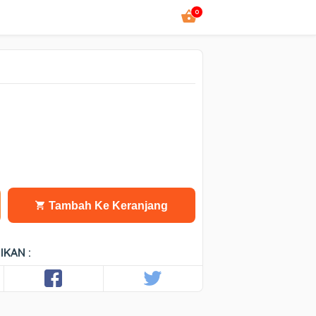
0
Tambah Ke Keranjang
IKAN :