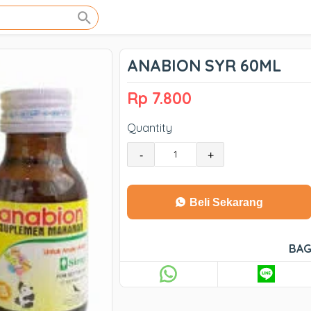
ANABION SYR 60ML
Rp 7.800
Quantity
-
+
Beli Sekarang
BAG