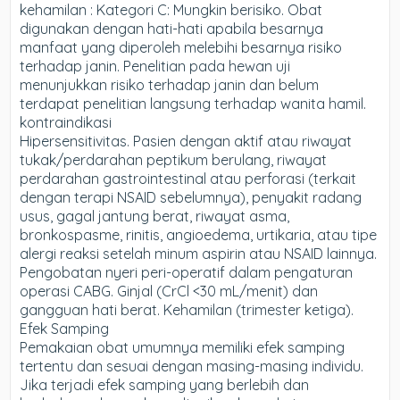
kehamilan : Kategori C: Mungkin berisiko. Obat
digunakan dengan hati-hati apabila besarnya
manfaat yang diperoleh melebihi besarnya risiko
terhadap janin. Penelitian pada hewan uji
menunjukkan risiko terhadap janin dan belum
terdapat penelitian langsung terhadap wanita hamil.
kontraindikasi
Hipersensitivitas. Pasien dengan aktif atau riwayat
tukak/perdarahan peptikum berulang, riwayat
perdarahan gastrointestinal atau perforasi (terkait
dengan terapi NSAID sebelumnya), penyakit radang
usus, gagal jantung berat, riwayat asma,
bronkospasme, rinitis, angioedema, urtikaria, atau tipe
alergi reaksi setelah minum aspirin atau NSAID lainnya.
Pengobatan nyeri peri-operatif dalam pengaturan
operasi CABG. Ginjal (CrCl <30 mL/menit) dan
gangguan hati berat. Kehamilan (trimester ketiga).
Efek Samping
Pemakaian obat umumnya memiliki efek samping
tertentu dan sesuai dengan masing-masing individu.
Jika terjadi efek samping yang berlebih dan