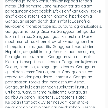
berbahaya, harap konsultasikan kepada tenaga
medis. Efek samping yang mungkin terjadi dalam
penggunaan obat adalah: Efek signifikan yakni Reaksi
anafilaktoid, retensi cairan, anemia, hiperkalemia.
Gangguan sistem darah dan limfatik: Eosinofilia,
leukopenia, trombositopenia, purpura, agranulositosis.
Gangguan jantung: Dispnea. Gangguan telinga dan
labirin: Tinnitus. Gangguan gastrointestinal: Diare,
mual, muntah, sakit perut, perut kembung, sembelit,
dispepsia, mulas, gastritis. Gangguan hepatobilier:
Hepatitis, penyakit kuning. Pemeriksaan penunjang:
Peningkatan enzim hati. Gangguan sistem saraf:
Meningitis aseptik, sakit kepala. Gangguan kejiwaan:
Gugup, insomnia, kebingungan, depresi. Gangguan
ginjal dan kemih: Disuria, sistitis. Gangguan sistem
reproduksi dan payudara: Hematuria. Gangguan
pernapasan, toraks dan mediastinum: Asma.
Gangguan kulit dan jaringan subkutan: Pruritus,
urtikaria, ruam, eritema multiforme. Gangguan
pembuluh darah: Hipertensi. Berpotensi Fatal:
Kejadian trombotik CV termasuk MI dan stroke,
peradangan gastrointestinal, perdarahan, ulserasi,