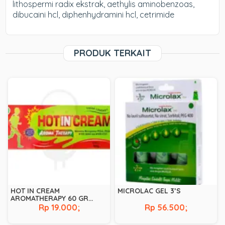
lithospermi radix ekstrak, aethylis aminobenzoas,
dibucaini hcl, diphenhydramini hcl, cetrimide
PRODUK TERKAIT
HOT IN CREAM
MICROLAC GEL 3’S
AROMATHERAPY 60 GR
(HIJAU)
Rp 19.000;
Rp 56.500;