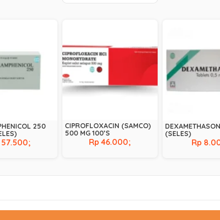
CIPROFLOXACIN (SAMCO)
HENICOL 250
DEXAMETHASON
500 MG 100’S
ELES)
(SELES)
Rp 46.000;
 57.500;
Rp 8.0