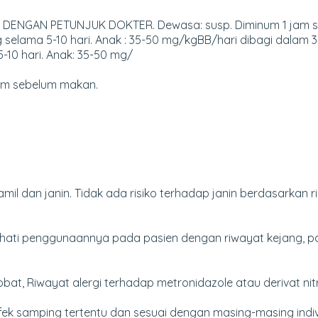
DENGAN PETUNJUK DOKTER. Dewasa: susp. Diminum 1 jam s
mg selama 5-10 hari. Anak : 35-50 mg/kgBB/hari dibagi dalam 3
-10 hari. Anak: 35-50 mg/
jam sebelum makan.
mil dan janin. Tidak ada risiko terhadap janin berdasarkan r
ati penggunaannya pada pasien dengan riwayat kejang, pa
at, Riwayat alergi terhadap metronidazole atau derivat nitr
k samping tertentu dan sesuai dengan masing-masing indivi