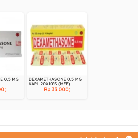
E 0,5 MG
DEXAMETHASONE 0.5 MG
KAPL 20X10’S (MEF)
00;
Rp 33.000;