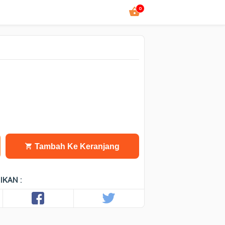
0
Tambah Ke Keranjang
IKAN :