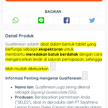
BAGIKAN :
Detail Produk
Guaifenesin adalah
obat dalam bentuk tablet yang
berfungsi sebagai
ekspektoran
untuk
membantu
meredakan batuk berdahak
dengan cara
mengencerkan lendir di saluran pernapasan, sehingga
lebih mudah dikeluarkan
.
Informasi Penting mengenai Guaifenesin:
Nama lain:
Guaifenesin juga sering dikenal
sebagai
Glyceryl Guaiacolate
(GG).
Produsen:
Berdasarkan permintaan Anda
(“SELES”), obat ini diproduksi oleh PT Sejahtera
Lestari Farma (Seles Farma) dan tersedia dalam