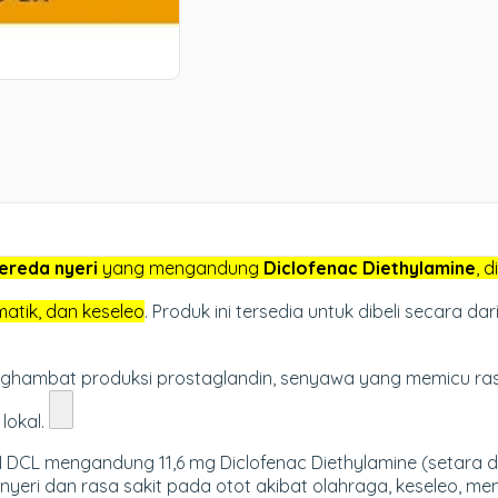
pereda nyeri
yang mengandung
Diclofenac Diethylamine
, 
matik, dan keseleo
. Produk ini tersedia untuk dibeli secara da
ghambat produksi prostaglandin, senyawa yang memicu ras
lokal.
N DCL mengandung 11,6 mg Diclofenac Diethylamine (setara 
eri dan rasa sakit pada otot akibat olahraga, keseleo, mema