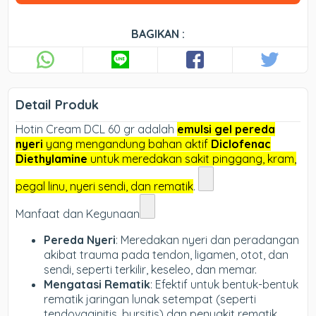
BAGIKAN :
Detail Produk
Hotin Cream DCL 60 gr adalah
emulsi gel pereda
nyeri
yang mengandung bahan aktif
Diclofenac
Diethylamine
untuk meredakan sakit pinggang, kram,
pegal linu, nyeri sendi, dan rematik
.
Manfaat dan Kegunaan
Pereda Nyeri
: Meredakan nyeri dan peradangan
akibat trauma pada tendon, ligamen, otot, dan
sendi, seperti terkilir, keseleo, dan memar.
Mengatasi Rematik
: Efektif untuk bentuk-bentuk
rematik jaringan lunak setempat (seperti
tendovaginitis, bursitis) dan penyakit rematik