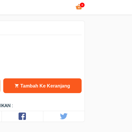
0
Tambah Ke Keranjang
IKAN :