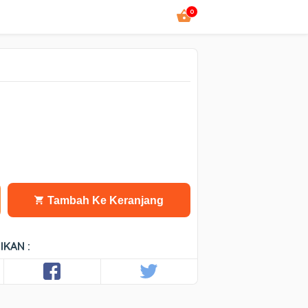
0
Tambah Ke Keranjang
IKAN :