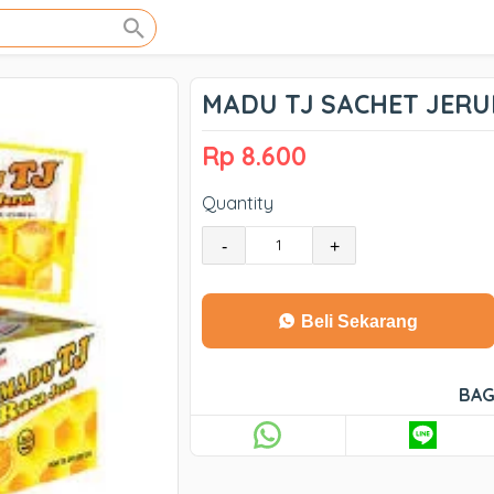
MADU TJ SACHET JERUK
Rp 8.600
Quantity
-
+
Beli Sekarang
BAG