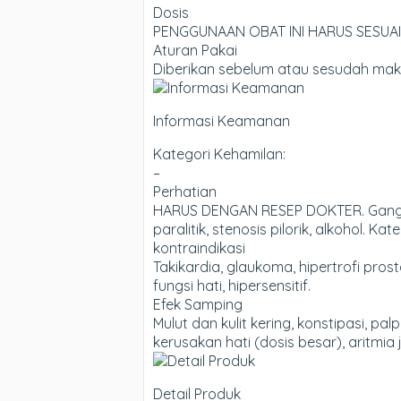
Dosis
PENGGUNAAN OBAT INI HARUS SESUAI DE
Aturan Pakai
Diberikan sebelum atau sesudah mak
Informasi Keamanan
Kategori Kehamilan:
–
Perhatian
HARUS DENGAN RESEP DOKTER. Gangguan g
paralitik, stenosis pilorik, alkohol. Ka
kontraindikasi
Takikardia, glaukoma, hipertrofi pros
fungsi hati, hipersensitif.
Efek Samping
Mulut dan kulit kering, konstipasi, p
kerusakan hati (dosis besar), aritmia j
Detail Produk