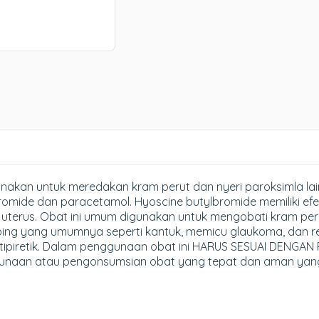
akan untuk meredakan kram perut dan nyeri paroksimla la
mide dan paracetamol. Hyoscine butylbromide memiliki efek
 dan uterus. Obat ini umum digunakan untuk mengobati kram per
ing yang umumnya seperti kantuk, memicu glaukoma, dan re
ntipiretik. Dalam penggunaan obat ini HARUS SESUAI DENGA
ggunaan atau pengonsumsian obat yang tepat dan aman yang