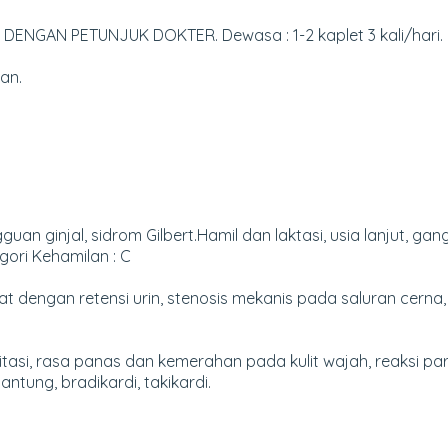
NGAN PETUNJUK DOKTER. Dewasa : 1-2 kaplet 3 kali/hari. Ma
an.
injal, sidrom Gilbert.Hamil dan laktasi, usia lanjut, ganggua
tegori Kehamilan : C
tat dengan retensi urin, stenosis mekanis pada saluran cerna
alpitasi, rasa panas dan kemerahan pada kulit wajah, reaksi 
antung, bradikardi, takikardi.