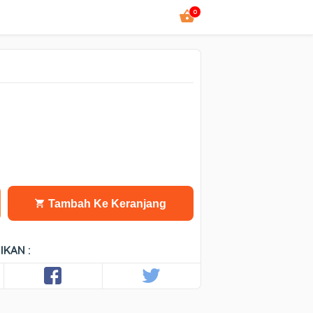
0
Tambah Ke Keranjang
IKAN :