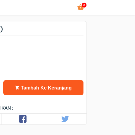
0
)
Tambah Ke Keranjang
IKAN :